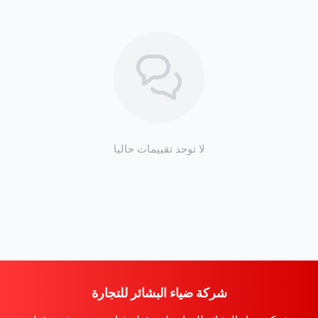
سائل بارد.
جودة ضياء البشائر:
متوفر بضمان الجودة والكفاءة التي
تعتمدها
ضياء البشائر
في جميع قطع غيار
ميتسوبيشي
و
ايسوزو
.
لا توجد تقييمات حاليا
أهمية قطعة الغيار: رديتر مكيف الديماكس
شركة ضياء البشائر للتجارة
يعتبر
رديتر المكيف
قطعة حيوية في نظام التكييف، حيث يعمل