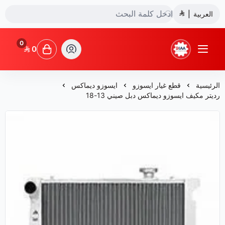
العربية
|
0
0
شركة ضياء البشائر للتجارة
الرئيسية
قطع غيار ايسوزو
ايسوزو ديماكس
رديتر مكيف ايسوزو ديماكس دبل صيني 13-18