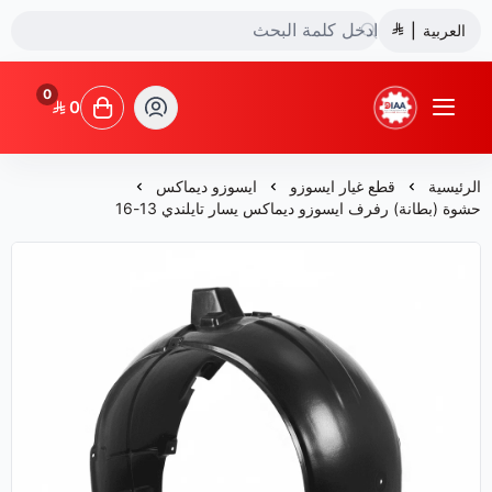
العربية
|
0
0
شركة ضياء البشائر للتجارة
الرئيسية
قطع غيار ايسوزو
ايسوزو ديماكس
حشوة (بطانة) رفرف ايسوزو ديماكس يسار تايلندي 13-16