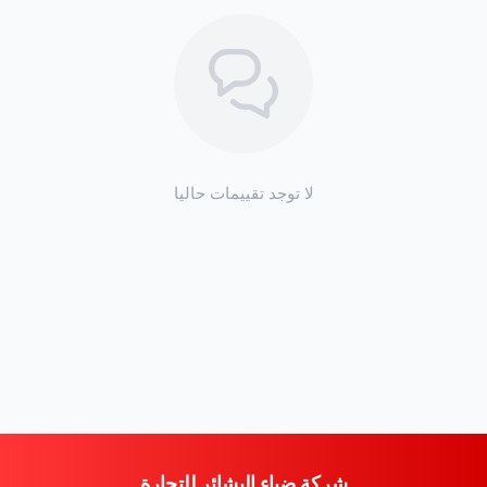
المادة:
غالباً تكون مصنوعة من بلاستيك مقوى ومرن
يتحمل الصدمات والرطوبة.
وظيفتها الرئيسية:
توفير حاجز حماية فعال ضد الأوساخ،
الماء، الطين، الحصى، والأملاح التي تتطاير من
الإطارات.
لا توجد تقييمات حاليا
جودة ضياء البشائر:
قطعة مطابقة للمواصفات، تضمن
لك حماية فعالة لسيارتك الديماكس، وكما عودناكم في
ضياء البشائر
، نوفر أفضل
قطع غيار ميتسوبيشي
و
ايسوزو
.
أهمية قطعة الغيار: حشوة رفرف الديماكس
حشوة الرفرف يمكن تبدو بسيطة، لكن أهميتها كبيرة جداً
لسيارتك الديماكس:
شركة ضياء البشائر للتجارة