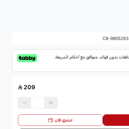
جارة
أفضل قطع غيار
ايسوزو
الأصلية والبديلة، ومنها
رديتر مكيف
كثف المكيف
أو
Condenser
) لسيارات
ايسوزو ديماكس دبل
2013 إلى 2018
.
جات التبريد في سيارتك الديماكس.
C8-9805263
.
ايسوزو ديماكس (D-Max) دبل كابينة 2013، 2014، 2015، 2016، 2017،
يله من غاز ساخن إلى سائل بارد.
الجودة والكفاءة التي تعتمدها
ضياء البشائر
في جميع قطع
209
اشتري الآن