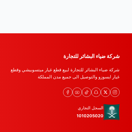
شركة ضياء البشائر للتجارة
شركة ضياء البشائر للتجارة لبيع قطع غيار ميتسوبيشي وقطع
غيار ايسوزو والتوصيل الى جميع مدن المملكة
السجل التجاري
1010205020