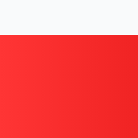
على أهمية فحص رديتر المكيف بشكل دوري. تشمل الأسباب
 مقدمة السيارة يجعله عرضة للحصى والأوساخ والصدمات
قة في الأنابيب.
 على زعانف الرديتر يعيق عملية تبادل الحرارة، مما يقلل
وسر.
ي الزمن والرطوبة إلى تآكل المادة (الألمنيوم) وحدوث تسرب
المكيف (كيفية المعرفة)
موديل 13-18 وتشك في كفاءة التبريد، فابحث عن هذه العلامات
شائر
لتغيير القطعة:
لهواء الخارج من المكيف أصبح دافئًا أو غير بارد بما يكفي،