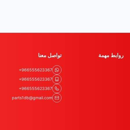
في
شركة ضياء البشائر للتجارة
نؤكد 
الشائعة لتلفه:
التلف الخارجي:
وقوع الرديتر في
الطفيفة التي تسبب
تسريبات
دقي
الانسداد:
تراكم الأوساخ والحشرات
الكفاءة ويزيد الحمل على الكمبر
روابط مهمة
تواصل معنا
التآكل والتسريب الداخلي:
قد يؤد
في غاز الفريون.
+966555623367
+966555623367
علامات تدل على تلف رديتر 
+966555623367
parts1db@gmail.com
إذا كنت تقود سيارة
ايسوزو ديماكس
التي تدل على ضرورة زيارة
ضياء الب
ضعف أو انعدام التبريد:
تشعر بأن ا
خصوصًا عند وقوف السيارة.