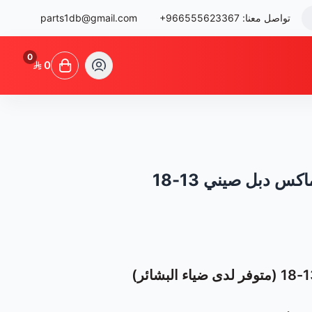
تواصل معنا:
+966555623367
parts1db@gmail.com
0
0
س دبل صيني 13-18