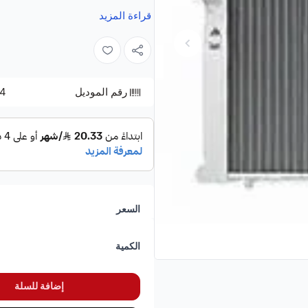
نقدم لكم في
شركة ضياء البشائر للت
قراءة المزيد
عالي الجودة (المعروف أيضًا باسم
م
كابينة
(Isuzu D-Max Double Cab) موديلات من
هذه القطعة ضرورية لضمان أقصى در
رقم الموديل
4
المواصفات الأساسية:
النوع:
رديتر مكيف / مكثف مكيف
الموديلات المتوافقة:
2018.
الوظيفة:
تبريد غاز الفريون وتحو
جودة ضياء البشائر:
متوفر بضمان 
السعر
غيار
ميتسوبيشي
و
ايسوزو
.
الكمية
إضافة للسلة