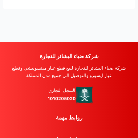
شركة ضياء البشائر للتجارة
شركة ضياء البشائر للتجارة لبيع قطع غيار ميتسوبيشي وقطع
غيار ايسوزو والتوصيل الى جميع مدن المملكة
السجل التجاري
1010205020
روابط مهمة