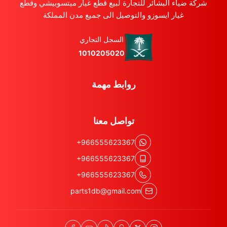
شركة ضياء البشائر للتجارة لبيع قطع غيار ميتسوبيشي وقطع
غيار ايسوزو والتوصيل الى جميع مدن المملكة
السجل التجاري
1010205020
روابط مهمة
تواصل معنا
+966555623367
+966555623367
+966555623367
parts1db@gmail.com