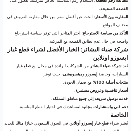
مطابقة رقم القطعة
: استخدم رقم الشاسيه الخاص بمركبتك للعثور على
القطعة الصحيحة.
المقارنة بين الأسعار
: ابحث عن أفضل سعر من خلال مقارنة العروض في
مختلف المواقع.
التأكد من سياسة الاسترجاع
: اختر المتاجر التي توفر سياسة استرجاع
واضحة في حال عدم تطابق القطعة مع المركبة.
شركة ضياء البشائر: الخيار الأفضل لشراء قطع غيار
ايسوزو اونلاين
تُعد
شركة ضياء البشائر
من الشركات الرائدة في مجال بيع قطع غيار
السيارات، وخاصة
إيسوزو وميتسوبيشي
، حيث توفر:
منتجات أصلية 100%
مع ضمان الجودة.
أسعار تنافسية وعروض مستمرة
.
خدمة توصيل سريعة إلى جميع مناطق المملكة
.
دعم فني واستشارات مجانية
لمساعدتك في اختيار القطع المناسبة.
الخاتمة
يُعتبر شراء
قطع غيار إيسوزو أونلاين
في السوق السعودي خيارًا مثاليًا للعديد