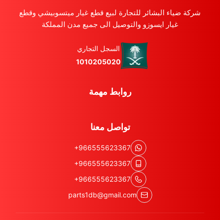
شركة ضياء البشائر للتجارة لبيع قطع غيار ميتسوبيشي وقطع
غيار ايسوزو والتوصيل الى جميع مدن المملكة
السجل التجاري
1010205020
روابط مهمة
تواصل معنا
+966555623367
+966555623367
+966555623367
parts1db@gmail.com