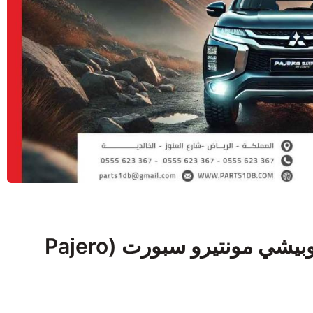
الدليل الشامل لقطع غيار ميتسوبيشي مونتيرو سبورت (Pajero