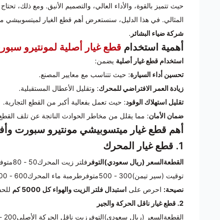
حيث تتميز بالقوة، والأداء العالي، والتصميم الأنيق. ومع ذلك، تحتا
المثالي. في هذا الدليل، سنستعرض أهم قطع الغيار لميتسوبيشي مو
شركة ضياء البشائر
.
أهمية استخدام
قطع غيار أصلية لمونتيرو سبور
استخدام قطع غيار أصلية
يضمن:
تحسين أداء السيارة
: حيث تتناسب مع معايير المصنع.
زيادة العمر الافتراضي للمحرك
: وتقليل الأعطال المستقبلية.
تقليل استهلاك الوقود
: حيث تعمل بفعالية أكبر من القطع التجارية.
ضمان الأمان
: مما يقلل من مخاطر الحوادث الناتجة عن تلف القطع 
أهم قطع غيار ميتسوبيشي مونتيرو سبورت وأف
1. قطع غيار المحرك
القطعةالسعر (ريال سعودي)التوفر
توقيت (سير تيمن)300 - 500متوفرطرمبة ماء المحرك600 - 900متوفر
نصيحة:
احرص على
استبدال فلتر الزيت والهواء كل 5000 كم
للحف
2. قطع غيار ناقل الحركة والجير