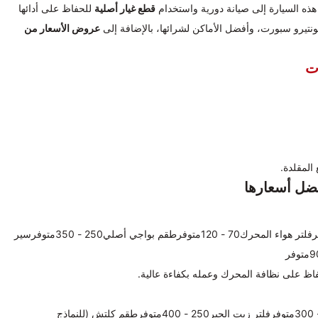
ج هذه السيارة إلى صيانة دورية واستخدام
قطع غيار أصلية
للحفاظ على أدائها
نتيرو سبورت، وأفضل الأماكن لشرائها، بالإضافة إلى
عروض الأسعار من
ت
المقلدة.
ضل أسعارها
فلتر زيت المحرك50 - 80متوفرفلتر هواء المحرك70 - 120متوفرطقم بواجي أصلي250 - 350متوفرسير
اظ على نظافة المحرك وعمله بكفاءة عالية.
القطعةالسعر (ريال سعودي)التوفرزيت ناقل الحركة الأصلي200 - 300متوفرفلتر زيت الجير250 - 400متوفرطقم كلتش (للنماذج