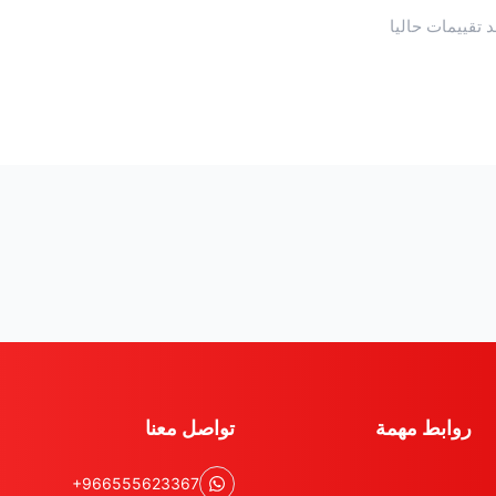
د تقييمات حاليا
روابط مهمة
تواصل معنا
+966555623367