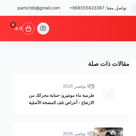
تواصل معنا:
+966555623367
parts1db@gmail.com
0
0
مقالات ذات صلة
9 نوفمبر 2025
طرمبة ماء مونتيرو: حماية محركك من
الارتفاع - أعراض تلف المضخة الأصلية
5 نوفمبر 2025