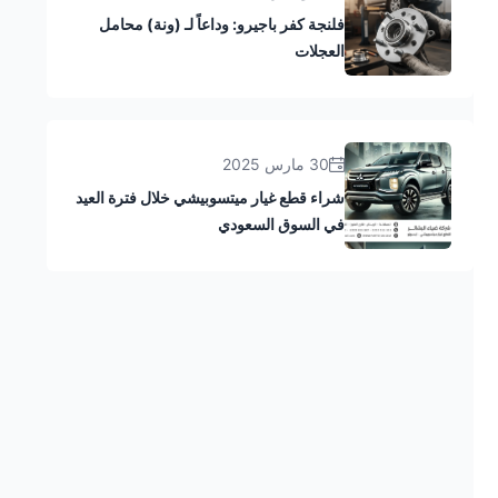
فلنجة كفر باجيرو: وداعاً لـ (ونة) محامل
العجلات
30 مارس 2025
شراء قطع غيار ميتسوبيشي خلال فترة العيد
في السوق السعودي