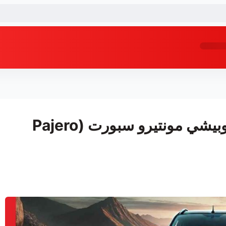
الدليل الشامل لقطع غيار ميتسوبيشي مونتيرو سبورت (Pajero