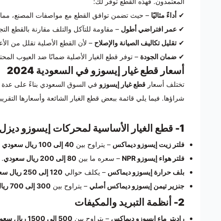
المعتمدون. فهذه القطع توفر لك:
✔
أداءً مثاليًا
– حيث تضمن توافق القطع مع مواصفات المصنع، مما 
✔
عمر افتراضي أطول
– مقاومة للتآكل والتلف مقارنة بالقطع التج
✔
تقليل تكاليف الصيانة والإصلاح
– لأن القطع الأصلية تقلل من الأع
✔
ضمان الجودة
– توفر قطع الغيار الأصلية ضمانًا ضد العيوب المحت
أسعار قطع غيار إيسوزو في السعودية 2024
تختلف أسعار
قطع غيار إيسوزو
في السوق السعودي بناءً على عدة عو
شراؤها. فيما يلي قائمة ببعض قطع الغيار الشائعة وأسعارها التقريبي
1- قطع الغيار الأساسية لمحركات إيسوزو ديزل
فلتر زيت إيسوزو ديماكس
– يتراوح بين
40 إلى 100 ريال سعودي
ح
فلتر هواء إيسوزو NPR
– سعره ما بين
80 إلى 200 ريال سعودي
.
بلف حرارة إيسوزو ديماكس
– يكلف حوالي
120 إلى 250 ريال سعودي
جنزير تيمن إيسوزو ديماكس أصلي
– يتراوح بين
300 إلى 700 ريال سعودي
2- أنظمة التبريد والمكيفات
راديتر ماء إيسوزو ديماكس
– يتراوح بين
500 إلى 1500 ريال سعودي