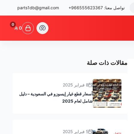
تواصل معنا:
+966555623367
parts1db@gmail.com
0
0
مقالات ذات صلة
8 فبراير 2025
أسعار قطع غيار إيسوزو في السعودية – دليل
شامل لعام 2025
5 فبراير 2025