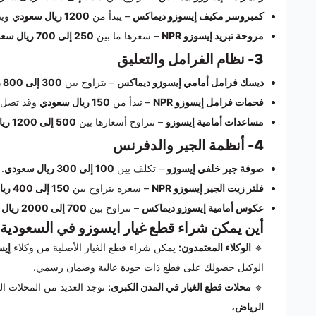
كمبروسر مكيف إيسوزو ديماكس
– يبدأ من
1200 ريال سعودي
ويص
مروحة تبريد إيسوزو NPR
– سعرها ما بين
250 إلى 700 ريال سعودي
3- نظام الفرامل والتعليق
ديسك فرامل أمامي إيسوزو ديماكس
– يتراوح بين
300 إلى 800 ريال سعودي
فحمات فرامل إيسوزو NPR
– تبدأ من
150 ريال سعودي
وقد تصل 
مساعدات أمامية إيسوزو
– تتراوح أسعارها بين
500 إلى 1200 ريال سعودي
4- أنظمة الجير والدفرنس
صوفة جير خلفي إيسوزو
– تكلف بين
100 إلى 300 ريال سعودي
.
فلتر زيت الجير إيسوزو NPR
– سعره يتراوح بين
150 إلى 400 ريال سعودي
عكوس أمامية إيسوزو ديماكس
– تتراوح بين
700 إلى 2000 ريال سعودي
أين يمكن شراء قطع غيار ايسوزو في السعودية
🔹
الوكلاء المعتمدون:
يمكن شراء قطع الغيار الأصلية من وكلاء
إيس
الوكيل حصولك على قطع ذات جودة عالية وضمان رسمي.
🔹
محلات قطع الغيار في المدن الكبرى:
توجد العديد من المحلات ا
الرياض،