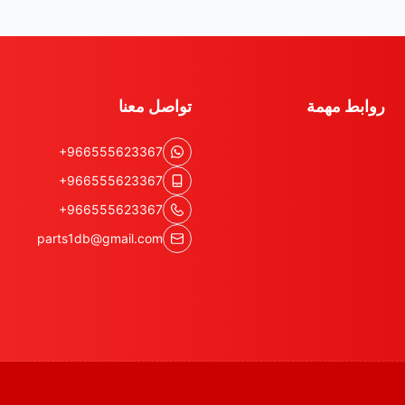
روابط مهمة
تواصل معنا
+966555623367
+966555623367
+966555623367
parts1db@gmail.com