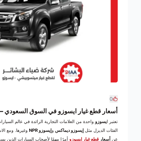
0
أسعار قطع غيار ايسوزو في السوق السعودي – دليل
تعتبر ا
يسوزو
واحدة من العلامات التجارية الرائدة في عالم السيارا
الفئات الديزل مثل
إيسوزو ديماكس
و
إيسوزو NPR
وغيرها. ومع الا
عن
أسعار
قطع غيار إيسوزو
أمرًا مهمًا لأصحاب السيارات الذين يس