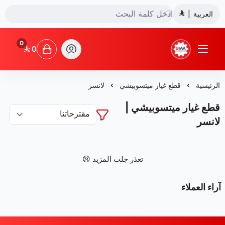
العربية
|
0
0
شركة ضياء البشائر للتجارة
الرئيسية
قطع غيار ميتسوبيشي
لانسر
قطع غيار ميتسوبيشي |
لانسر
تعذر جلب المزيد 😢
آراء العملاء